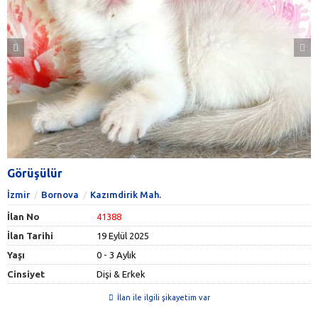
Görüşülür
İzmir
Bornova
Kazımdirik Mah.
İlan No
41388
İlan Tarihi
19 Eylül 2025
Yaşı
0 - 3 Aylık
Cinsiyet
Dişi & Erkek
İlan ile ilgili şikayetim var