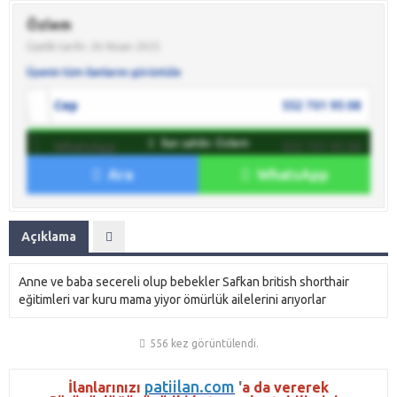
Özlem
Üyelik tarihi: 26 Nisan 2025
Üyenin tüm ilanlarını görüntüle
Cep
552 701 95 08
İlan sahibi: Özlem
WhatsApp
552 701 95 08
Ara
WhatsApp
İlan sahibine mesaj gönder
Açıklama
Anne ve baba secereli olup bebekler Safkan british shorthair
eğitimleri var kuru mama yiyor ömürlük ailelerini arıyorlar
556 kez görüntülendi.
patiilan.com
İlanlarınızı
'
a da vererek