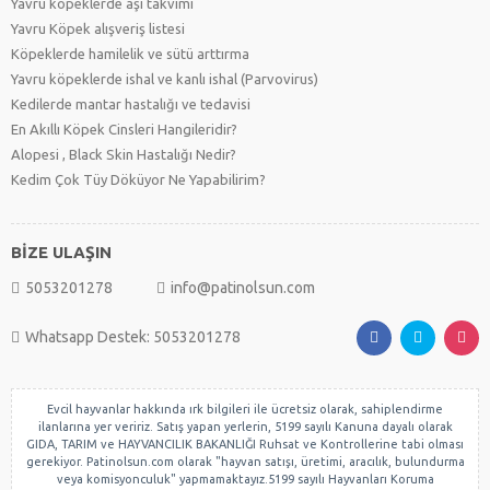
Yavru köpeklerde aşı takvimi
Yavru Köpek alışveriş listesi
Köpeklerde hamilelik ve sütü arttırma
Yavru köpeklerde ishal ve kanlı ishal (Parvovirus)
Kedilerde mantar hastalığı ve tedavisi
En Akıllı Köpek Cinsleri Hangileridir?
Alopesi , Black Skin Hastalığı Nedir?
Kedim Çok Tüy Döküyor Ne Yapabilirim?
BİZE ULAŞIN
5053201278
info@patinolsun.com
Whatsapp Destek: 5053201278
Evcil hayvanlar hakkında ırk bilgileri ile ücretsiz olarak, sahiplendirme
ilanlarına yer veririz. Satış yapan yerlerin, 5199 sayılı Kanuna dayalı olarak
GIDA, TARIM ve HAYVANCILIK BAKANLIĞI Ruhsat ve Kontrollerine tabi olması
gerekiyor. Patinolsun.com olarak "hayvan satışı, üretimi, aracılık, bulundurma
veya komisyonculuk" yapmamaktayız.5199 sayılı Hayvanları Koruma