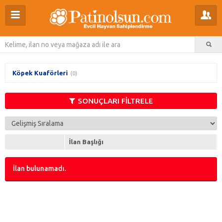
Köpek Kuaförleri
(0)
SONUÇLARI FİLTRELE
İlan Başlığı
İlan bulunamadı.