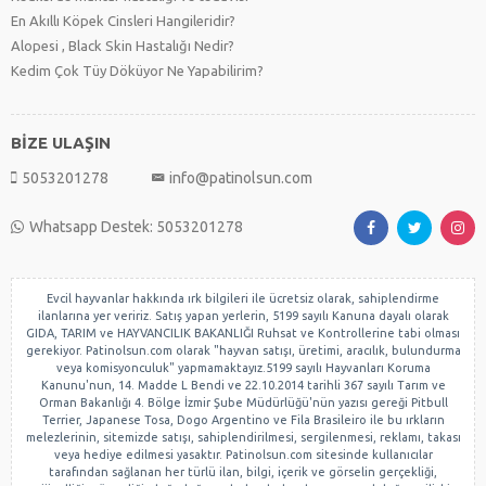
En Akıllı Köpek Cinsleri Hangileridir?
Alopesi , Black Skin Hastalığı Nedir?
Kedim Çok Tüy Döküyor Ne Yapabilirim?
BİZE ULAŞIN
5053201278
info@patinolsun.com
Whatsapp Destek: 5053201278
Evcil hayvanlar hakkında ırk bilgileri ile ücretsiz olarak, sahiplendirme
ilanlarına yer veririz. Satış yapan yerlerin, 5199 sayılı Kanuna dayalı olarak
GIDA, TARIM ve HAYVANCILIK BAKANLIĞI Ruhsat ve Kontrollerine tabi olması
gerekiyor. Patinolsun.com olarak "hayvan satışı, üretimi, aracılık, bulundurma
veya komisyonculuk" yapmamaktayız.5199 sayılı Hayvanları Koruma
Kanunu'nun, 14. Madde L Bendi ve 22.10.2014 tarihli 367 sayılı Tarım ve
Orman Bakanlığı 4. Bölge İzmir Şube Müdürlüğü'nün yazısı gereği Pitbull
Terrier, Japanese Tosa, Dogo Argentino ve Fila Brasileiro ile bu ırkların
melezlerinin, sitemizde satışı, sahiplendirilmesi, sergilenmesi, reklamı, takası
veya hediye edilmesi yasaktır. Patinolsun.com sitesinde kullanıcılar
tarafından sağlanan her türlü ilan, bilgi, içerik ve görselin gerçekliği,