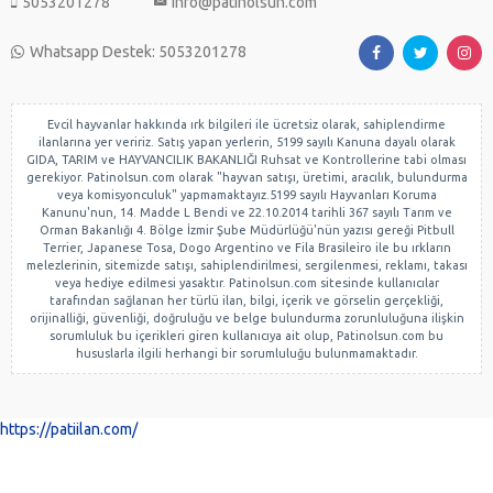
5053201278
info@patinolsun.com
Whatsapp Destek: 5053201278
Evcil hayvanlar hakkında ırk bilgileri ile ücretsiz olarak, sahiplendirme
ilanlarına yer veririz. Satış yapan yerlerin, 5199 sayılı Kanuna dayalı olarak
GIDA, TARIM ve HAYVANCILIK BAKANLIĞI Ruhsat ve Kontrollerine tabi olması
gerekiyor. Patinolsun.com olarak "hayvan satışı, üretimi, aracılık, bulundurma
veya komisyonculuk" yapmamaktayız.5199 sayılı Hayvanları Koruma
Kanunu'nun, 14. Madde L Bendi ve 22.10.2014 tarihli 367 sayılı Tarım ve
Orman Bakanlığı 4. Bölge İzmir Şube Müdürlüğü'nün yazısı gereği Pitbull
Terrier, Japanese Tosa, Dogo Argentino ve Fila Brasileiro ile bu ırkların
melezlerinin, sitemizde satışı, sahiplendirilmesi, sergilenmesi, reklamı, takası
veya hediye edilmesi yasaktır. Patinolsun.com sitesinde kullanıcılar
tarafından sağlanan her türlü ilan, bilgi, içerik ve görselin gerçekliği,
orijinalliği, güvenliği, doğruluğu ve belge bulundurma zorunluluğuna ilişkin
sorumluluk bu içerikleri giren kullanıcıya ait olup, Patinolsun.com bu
hususlarla ilgili herhangi bir sorumluluğu bulunmamaktadır.
https://patiilan.com/