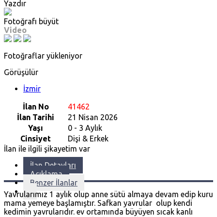
Yazdır
Fotoğrafı büyüt
Video
Fotoğraflar yükleniyor
Görüşülür
İzmir
İlan No
41462
İlan Tarihi
21 Nisan 2026
Yaşı
0 - 3 Aylık
Cinsiyet
Dişi & Erkek
İlan ile ilgili şikayetim var
İlan Detayları
Açıklama
Benzer İlanlar
Yavrularımız 1 aylık olup anne sütü almaya devam edip kuru
mama yemeye başlamıştır. Safkan yavrular olup kendi
kedimin yavrularıdır.
ev ortamında büyüyen sıcak kanlı