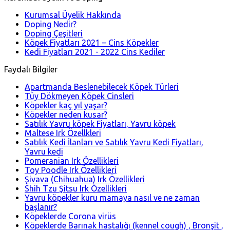
Kurumsal Üyelik Hakkında
Doping Nedir?
Doping Çeşitleri
Köpek Fiyatları 2021 – Cins Köpekler
Kedi Fiyatları 2021 - 2022 Cins Kediler
Faydalı Bilgiler
Apartmanda Beslenebilecek Köpek Türleri
Tüy Dökmeyen Köpek Cinsleri
Köpekler kaç yıl yaşar?
Köpekler neden kusar?
Satılık Yavru köpek Fiyatları, Yavru köpek
Maltese Irk Özellkleri
Satılık Kedi İlanları ve Satılık Yavru Kedi Fiyatları,
Yavru kedi
Pomeranian Irk Özellikleri
Toy Poodle Irk Özellikleri
Şivava (Chihuahua) Irk Özellikleri
Shih Tzu Şitsu Irk Özellikleri
Yavru köpekler kuru mamaya nasıl ve ne zaman
başlanır?
Köpeklerde Corona virüs
Köpeklerde Barınak hastalığı (kennel cough) , Bronşit ,