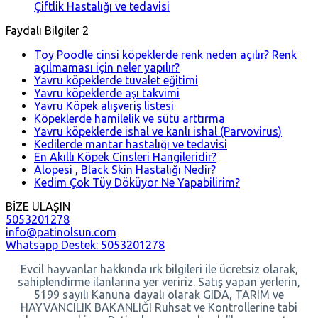
Çiftlik Hastalığı ve tedavisi
Faydalı Bilgiler 2
Toy Poodle cinsi köpeklerde renk neden açılır? Renk
açılmaması için neler yapılır?
Yavru köpeklerde tuvalet eğitimi
Yavru köpeklerde aşı takvimi
Yavru Köpek alışveriş listesi
Köpeklerde hamilelik ve sütü arttırma
Yavru köpeklerde ishal ve kanlı ishal (Parvovirus)
Kedilerde mantar hastalığı ve tedavisi
En Akıllı Köpek Cinsleri Hangileridir?
Alopesi , Black Skin Hastalığı Nedir?
Kedim Çok Tüy Döküyor Ne Yapabilirim?
BİZE ULAŞIN
5053201278
info@patinolsun.com
Whatsapp Destek: 5053201278
Evcil hayvanlar hakkında ırk bilgileri ile ücretsiz olarak,
sahiplendirme ilanlarına yer veririz. Satış yapan yerlerin,
5199 sayılı Kanuna dayalı olarak GIDA, TARIM ve
HAYVANCILIK BAKANLIĞI Ruhsat ve Kontrollerine tabi