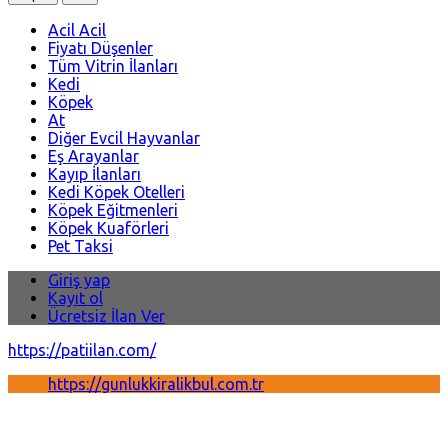
Acil Acil
Fiyatı Düşenler
Tüm Vitrin İlanları
Kedi
Köpek
At
Diğer Evcil Hayvanlar
Eş Arayanlar
Kayıp İlanları
Kedi Köpek Otelleri
Köpek Eğitmenleri
Köpek Kuaförleri
Pet Taksi
Giriş yap
Kayıt ol
Ücretsiz İlan Ver
https://patiilan.com/
https://gunlukkiralikbul.com.tr