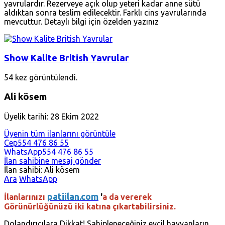
yavrulardır. Rezerveye açık olup yeteri kadar anne sütü
aldıktan sonra teslim edilecektir. Farklı cins yavrularında
mevcuttur. Detaylı bilgi için özelden yazınız
Show Kalite British Yavrular
54 kez görüntülendi.
Ali kösem
Üyelik tarihi: 28 Ekim 2022
Üyenin tüm ilanlarını görüntüle
Cep
554 476 86 55
WhatsApp
554 476 86 55
İlan sahibine mesaj gönder
İlan sahibi: Ali kösem
Ara
WhatsApp
patiilan.com
İlanlarınızı
'
a da vererek
Görünürlüğünüzü iki katına çıkartabilirsiniz.
Dolandırıcılara Dikkat! Sahipleneceğiniz evcil hayvanların