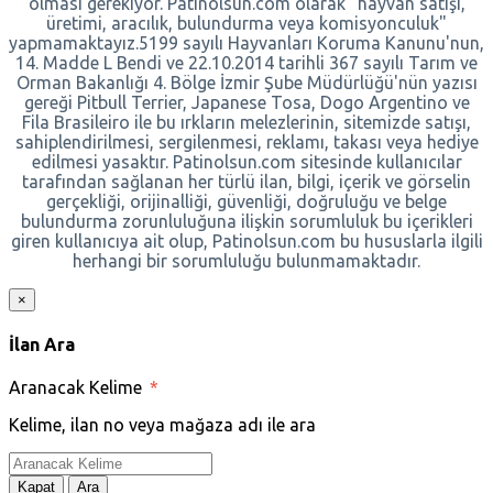
olması gerekiyor. Patinolsun.com olarak "hayvan satışı,
üretimi, aracılık, bulundurma veya komisyonculuk"
yapmamaktayız.5199 sayılı Hayvanları Koruma Kanunu'nun,
14. Madde L Bendi ve 22.10.2014 tarihli 367 sayılı Tarım ve
Orman Bakanlığı 4. Bölge İzmir Şube Müdürlüğü'nün yazısı
gereği Pitbull Terrier, Japanese Tosa, Dogo Argentino ve
Fila Brasileiro ile bu ırkların melezlerinin, sitemizde satışı,
sahiplendirilmesi, sergilenmesi, reklamı, takası veya hediye
edilmesi yasaktır. Patinolsun.com sitesinde kullanıcılar
tarafından sağlanan her türlü ilan, bilgi, içerik ve görselin
gerçekliği, orijinalliği, güvenliği, doğruluğu ve belge
bulundurma zorunluluğuna ilişkin sorumluluk bu içerikleri
giren kullanıcıya ait olup, Patinolsun.com bu hususlarla ilgili
herhangi bir sorumluluğu bulunmamaktadır.
×
İlan Ara
Aranacak Kelime
*
Kelime, ilan no veya mağaza adı ile ara
Kapat
Ara