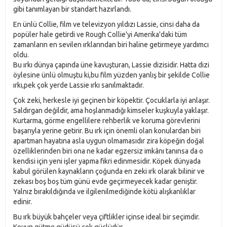
gibi tanımlayan bir standart hazırlandı.
En ünlü Collie, film ve televizyon yıldızı Lassie, cinsi daha da
popüler hale getirdi ve Rough Collie'yi Amerika'daki tüm
zamanların en sevilen ırklarından biri haline getirmeye yardımcı
oldu.
Bu ırkı dünya çapında üne kavuşturan, Lassie dizisidir. Hatta dizi
öylesine ünlü olmuştu ki,bu film yüzden yanlış bir şekilde Collie
ırkı,pek çok yerde Lassie ırkı sanılmaktadır.
Çok zeki, herkesle iyi geçinen bir köpektir. Çocuklarla iyi anlaşır.
Saldırgan değildir, ama hoşlanmadığı kimseler kuşkuyla yaklaşır.
Kurtarma, görme engellilere rehberlik ve koruma görevlerini
başarıyla yerine getirir. Bu ırk için önemli olan konulardan biri
apartman hayatına asla uygun olmamasıdır zira köpeğin doğal
özelliklerinden biri ona ne kadar egzersiz imkânı tanınsa da o
kendisi için yeni işler yapma fikri edinmesidir. Köpek dünyada
kabul görülen kaynakların çoğunda en zeki ırk olarak bilinir ve
zekası boş boş tüm günü evde geçirmeyecek kadar geniştir.
Yalnız bırakıldığında ve ilgilenilmediğinde kötü alışkanlıklar
edinir.
Bu ırk büyük bahçeler veya çiftlikler içinse ideal bir seçimdir.