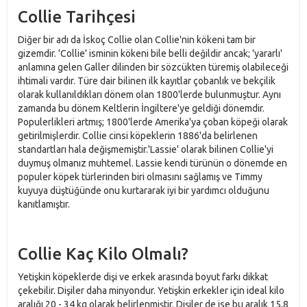
Collie Tarihçesi
Diğer bir adı da İskoç Collie olan Collie'nin kökeni tam bir
gizemdir. 'Collie' isminin kökeni bile belli değildir ancak; 'yararlı'
anlamına gelen Galler dilinden bir sözcükten türemiş olabileceği
ihtimali vardır. Türe dair bilinen ilk kayıtlar çobanlık ve bekçilik
olarak kullanıldıkları dönem olan 1800'lerde bulunmuştur. Aynı
zamanda bu dönem Keltlerin İngiltere'ye geldiği dönemdir.
Populerlikleri artmış; 1800'lerde Amerika'ya çoban köpeği olarak
getirilmişlerdir. Collie cinsi köpeklerin 1886'da belirlenen
standartları hala değişmemiştir.'Lassie' olarak bilinen Collie'yi
duymuş olmanız muhtemel. Lassie kendi türünün o dönemde en
populer köpek türlerinden biri olmasını sağlamış ve Timmy
kuyuya düştüğünde onu kurtararak iyi bir yardımcı olduğunu
kanıtlamıştır.
Collie Kaç Kilo Olmalı?
Yetişkin köpeklerde dişi ve erkek arasında boyut farkı dikkat
çekebilir. Dişiler daha minyondur. Yetişkin erkekler için ideal kilo
aralığı 20 - 34 kg olarak belirlenmiştir. Dişiler de ise bu aralık 15,8