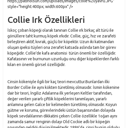
https://patinolsun.com/uploads/images/colie%20yavru.JPG"
style="height:400px; width:600px" />
Collie Irk Özellikleri
İskoç çoban köpeği olarak tanınan Collie ırk birkaç alt türü ile
gönüllere taht kurmuş köpek ırkıdır. Collie, güç, hız ve zarafeti
birleştiren aktif, kıvrak, güçlü bir köpektir. Uzun iki katmandan
oluşan ipeksi tüyleri ona zerafet katsada aslında tam bir görev
köpeğidir. Collie'de kafa anatomisi türün önemli bir özelliğidir.
Kafatasının ve burnunun uzunluğu onu diğer köpeklerden farklı
kılan en önemli görsel özelliğidir.
Cinsin kökeniyle ilgili bir kaç teori mevcuttur.Bunlardan ilki
Border Collie ile aynı kökten türetilmiş olmasıdır. İsmin kökenine
dair bir teori, İngiliz Adalarına ilk yerleşen Keltler tarafından,
değer verilen yararlı çiftlik köpeklerini tanımlayan, yararlı
anlamına gelen Galce bir kelimeden türetilmiş olmasıdır. Koyun
gütme ve koruma, görevlerindeki üstün başarısından dolayıda
köpek sevdalılarının dikkatini çeken Collie özellikle 1oğan aynı
zamanda samur renginin dolayı Old Cockie adlı bir köpeğin
soyundan geldiği düşünülmektedir. 1886'da, cinsi bugün olduğu