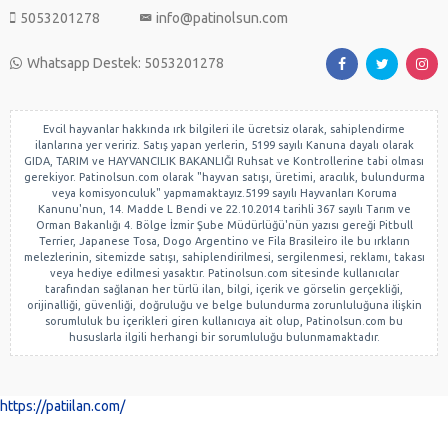
5053201278
info@patinolsun.com
Whatsapp Destek: 5053201278
Evcil hayvanlar hakkında ırk bilgileri ile ücretsiz olarak, sahiplendirme
ilanlarına yer veririz. Satış yapan yerlerin, 5199 sayılı Kanuna dayalı olarak
GIDA, TARIM ve HAYVANCILIK BAKANLIĞI Ruhsat ve Kontrollerine tabi olması
gerekiyor. Patinolsun.com olarak "hayvan satışı, üretimi, aracılık, bulundurma
veya komisyonculuk" yapmamaktayız.5199 sayılı Hayvanları Koruma
Kanunu'nun, 14. Madde L Bendi ve 22.10.2014 tarihli 367 sayılı Tarım ve
Orman Bakanlığı 4. Bölge İzmir Şube Müdürlüğü'nün yazısı gereği Pitbull
Terrier, Japanese Tosa, Dogo Argentino ve Fila Brasileiro ile bu ırkların
melezlerinin, sitemizde satışı, sahiplendirilmesi, sergilenmesi, reklamı, takası
veya hediye edilmesi yasaktır. Patinolsun.com sitesinde kullanıcılar
tarafından sağlanan her türlü ilan, bilgi, içerik ve görselin gerçekliği,
orijinalliği, güvenliği, doğruluğu ve belge bulundurma zorunluluğuna ilişkin
sorumluluk bu içerikleri giren kullanıcıya ait olup, Patinolsun.com bu
hususlarla ilgili herhangi bir sorumluluğu bulunmamaktadır.
https://patiilan.com/