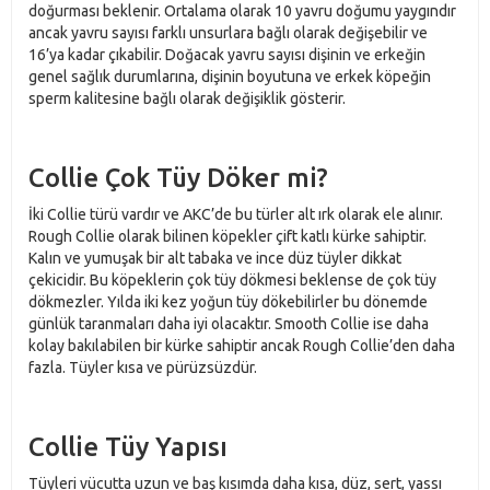
doğurması beklenir. Ortalama olarak 10 yavru doğumu yaygındır
ancak yavru sayısı farklı unsurlara bağlı olarak değişebilir ve
16’ya kadar çıkabilir. Doğacak yavru sayısı dişinin ve erkeğin
genel sağlık durumlarına, dişinin boyutuna ve erkek köpeğin
sperm kalitesine bağlı olarak değişiklik gösterir.
Collie Çok Tüy Döker mi?
İki Collie türü vardır ve AKC’de bu türler alt ırk olarak ele alınır.
Rough Collie olarak bilinen köpekler çift katlı kürke sahiptir.
Kalın ve yumuşak bir alt tabaka ve ince düz tüyler dikkat
çekicidir. Bu köpeklerin çok tüy dökmesi beklense de çok tüy
dökmezler. Yılda iki kez yoğun tüy dökebilirler bu dönemde
günlük taranmaları daha iyi olacaktır. Smooth Collie ise daha
kolay bakılabilen bir kürke sahiptir ancak Rough Collie’den daha
fazla. Tüyler kısa ve pürüzsüzdür.
Collie Tüy Yapısı
Tüyleri vücutta uzun ve baş kısımda daha kısa, düz, sert, yassı