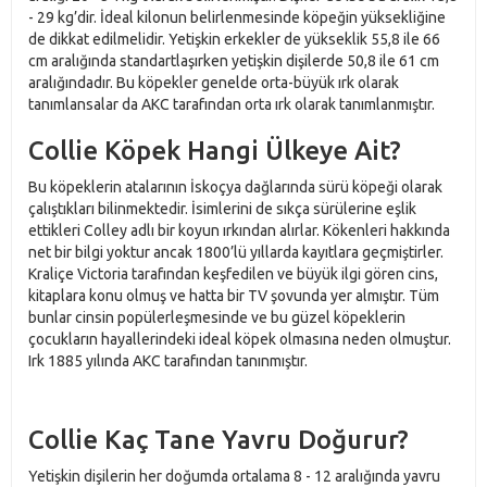
- 29 kg’dir. İdeal kilonun belirlenmesinde köpeğin yüksekliğine
de dikkat edilmelidir. Yetişkin erkekler de yükseklik 55,8 ile 66
cm aralığında standartlaşırken yetişkin dişilerde 50,8 ile 61 cm
aralığındadır. Bu köpekler genelde orta-büyük ırk olarak
tanımlansalar da AKC tarafından orta ırk olarak tanımlanmıştır.
Collie Köpek Hangi Ülkeye Ait?
Bu köpeklerin atalarının İskoçya dağlarında sürü köpeği olarak
çalıştıkları bilinmektedir. İsimlerini de sıkça sürülerine eşlik
ettikleri Colley adlı bir koyun ırkından alırlar. Kökenleri hakkında
net bir bilgi yoktur ancak 1800’lü yıllarda kayıtlara geçmiştirler.
Kraliçe Victoria tarafından keşfedilen ve büyük ilgi gören cins,
kitaplara konu olmuş ve hatta bir TV şovunda yer almıştır. Tüm
bunlar cinsin popülerleşmesinde ve bu güzel köpeklerin
çocukların hayallerindeki ideal köpek olmasına neden olmuştur.
Irk 1885 yılında AKC tarafından tanınmıştır.
Collie Kaç Tane Yavru Doğurur?
Yetişkin dişilerin her doğumda ortalama 8 - 12 aralığında yavru