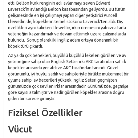
etti. Belton kürk renginin adı, avlanmayı seven Edward
Laverack’in avlandığı Belton kasabasından geliyordu. Bu türün
gelişmesinde en iyi çalışmayı yapan diğer yetiştirici Purcell
Llewellin de, köpeklerin temel stokunu Laverack’ten aldı. Dış
özellikleri aynı kalırken Llewellin, ırkın üremesini yalnızca tarla
yeteneğini kazandırmak ve devam ettirmek üzere çalışmalarda
bulundu. Sonuç olarak iki İngiliz adam ortaya donanımlı bir
köpek türü çıkardı.
Az ya da çok benekleri, büyüklü küçüklü lekeleri görülen ve av
yeteneğine sahip olan English Setter ırkı AKC tarafından saf ırk
köpekler arasında yer aldı ve AKC tarafından tanındı. Güzel
görünümlü, iyi huylu, sadık ve sahipleriyle birlikte mükemmel bir
uyuma sahip, av becerileri yüksek İngiliz Seteri geçmişten
günümüzde çok sevilen ırklar arasındadır. Günümüzde, geçmişe
göre sayısı azalmıştır ve nadir görülen köpekler arasına doğru
giden bir sürece girmiştir.
Fiziksel Özellikler
Vücut