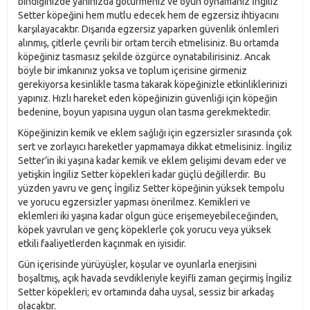
bindiğinizde yanınızda götürmeniz ve oyun oynamanız İngiliz
Setter köpeğini hem mutlu edecek hem de egzersiz ihtiyacını
karşılayacaktır. Dışarıda egzersiz yaparken güvenlik önlemleri
alınmış, çitlerle çevrili bir ortam tercih etmelisiniz. Bu ortamda
köpeğiniz tasmasız şekilde özgürce oynatabilirisiniz. Ancak
böyle bir imkanınız yoksa ve toplum içerisine girmeniz
gerekiyorsa kesinlikle tasma takarak köpeğinizle etkinliklerinizi
yapınız. Hızlı hareket eden köpeğinizin güvenliği için köpeğin
bedenine, boyun yapısına uygun olan tasma gerekmektedir.
Köpeğinizin kemik ve eklem sağlığı için egzersizler sırasında çok
sert ve zorlayıcı hareketler yapmamaya dikkat etmelisiniz. İngiliz
Setter’in iki yaşına kadar kemik ve eklem gelişimi devam eder ve
yetişkin İngiliz Setter köpekleri kadar güçlü değillerdir. Bu
yüzden yavru ve genç İngiliz Setter köpeğinin yüksek tempolu
ve yorucu egzersizler yapması önerilmez. Kemikleri ve
eklemleri iki yaşına kadar olgun güce erişemeyebileceğinden,
köpek yavruları ve genç köpeklerle çok yorucu veya yüksek
etkili faaliyetlerden kaçınmak en iyisidir.
Gün içerisinde yürüyüşler, koşular ve oyunlarla enerjisini
boşaltmış, açık havada sevdikleriyle keyifli zaman geçirmiş İngiliz
Setter köpekleri; ev ortamında daha uysal, sessiz bir arkadaş
olacaktır.