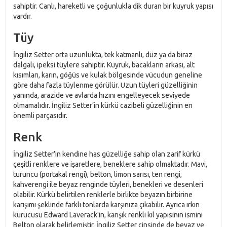
sahiptir. Canlı, hareketli ve çoğunlukla dik duran bir kuyruk yapısı
vardır.
Tüy
İngiliz Setter orta uzunlukta, tek katmanlı, düz ya da biraz
dalgalı, ipeksi tüylere sahiptir. Kuyruk, bacakların arkası, alt
kısımları, karın, göğüs ve kulak bölgesinde vücudun geneline
göre daha fazla tüylenme görülür. Uzun tüyleri güzelliğinin
yanında, arazide ve avlarda hızını engelleyecek seviyede
olmamalıdır. İngiliz Setter’in kürkü cazibeli güzelliğinin en
önemli parçasıdır.
Renk
İngiliz Setter’in kendine has güzelliğe sahip olan zarif kürkü
çeşitli renklere ve işaretlere, beneklere sahip olmaktadır. Mavi,
turuncu (portakal rengi), belton, limon sarısı, ten rengi,
kahverengi ile beyaz renginde tüyleri, benekleri ve desenleri
olabilir. Kürkü belirtilen renklerle birlikte beyazın birbirine
karışımı şeklinde farklı tonlarda karşınıza çıkabilir. Ayrıca ırkın
kurucusu Edward Laverack'in, karışık renkli kıl yapısının ismini
Belton olarak belirlemiştir. İngiliz Setter cinsinde de beyaz ve