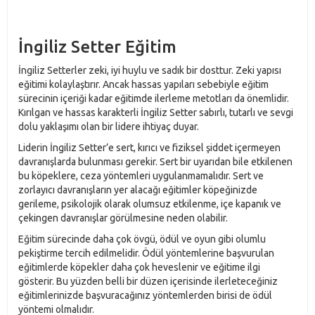
İngiliz Setter Eğitim
İngiliz Setterler zeki, iyi huylu ve sadık bir dosttur. Zeki yapısı
eğitimi kolaylaştırır. Ancak hassas yapıları sebebiyle eğitim
sürecinin içeriği kadar eğitimde ilerleme metotları da önemlidir.
Kırılgan ve hassas karakterli İngiliz Setter sabırlı, tutarlı ve sevgi
dolu yaklaşımı olan bir lidere ihtiyaç duyar.
Liderin İngiliz Setter’e sert, kırıcı ve fiziksel şiddet içermeyen
davranışlarda bulunması gerekir. Sert bir uyarıdan bile etkilenen
bu köpeklere, ceza yöntemleri uygulanmamalıdır. Sert ve
zorlayıcı davranışların yer alacağı eğitimler köpeğinizde
gerileme, psikolojik olarak olumsuz etkilenme, içe kapanık ve
çekingen davranışlar görülmesine neden olabilir.
Eğitim sürecinde daha çok övgü, ödül ve oyun gibi olumlu
pekiştirme tercih edilmelidir. Ödül yöntemlerine başvurulan
eğitimlerde köpekler daha çok heveslenir ve eğitime ilgi
gösterir. Bu yüzden belli bir düzen içerisinde ilerleteceğiniz
eğitimlerinizde başvuracağınız yöntemlerden birisi de ödül
yöntemi olmalıdır.