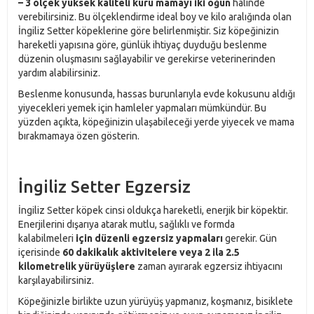
– 3 ölçek yüksek kaliteli kuru mamayı iki öğün
halinde
verebilirsiniz. Bu ölçeklendirme ideal boy ve kilo aralığında olan
İngiliz Setter köpeklerine göre belirlenmiştir. Siz köpeğinizin
hareketli yapısına göre, günlük ihtiyaç duyduğu beslenme
düzenin oluşmasını sağlayabilir ve gerekirse veterinerinden
yardım alabilirsiniz.
Beslenme konusunda, hassas burunlarıyla evde kokusunu aldığı
yiyecekleri yemek için hamleler yapmaları mümkündür. Bu
yüzden açıkta, köpeğinizin ulaşabileceği yerde yiyecek ve mama
bırakmamaya özen gösterin.
İngiliz Setter Egzersiz
İngiliz Setter köpek cinsi oldukça hareketli, enerjik bir köpektir.
Enerjilerini dışarıya atarak mutlu, sağlıklı ve formda
kalabilmeleri
için düzenli egzersiz yapmaları
gerekir. Gün
içerisinde
60 dakikalık aktivitelere veya 2 ila 2.5
kilometrelik yürüyüşlere
zaman ayırarak egzersiz ihtiyacını
karşılayabilirsiniz.
Köpeğinizle birlikte uzun yürüyüş yapmanız, koşmanız, bisiklete