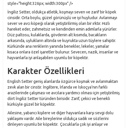
style="height:326px; width:300px" />
İngiliz Setter, oldukça atletik, koşmayı seven ve zarif bir köpek
cinsidir. Orta boylu, güzel görünüşlü ve iyi huyludur. Avlanmayı
sever ve avcı köpeği olarak yetiştirilirmiş olan bir ırktır. Hızlı
hareket eder, zahmetsiz ve kendinden emin adımlarla yürürler.
Düz paltosu, kulaklarda, gövdenin alt kısımda, bacakların
arkasında, uylukların altında ve kuyrukta uzun tüylere sahiptir.
Kürkünde ana renklerin yanında benekler, lekeler, yamalar
kısaca onlara özel işaretler bulunur. Sevecen, nazik, insanlar ve
hayvanlarla iyi anlaşabilen uyumlu bir köpektir.
Karakter Özellikleri
English Setter geniş alanlarda özgürce koşmak ve avlanmaktan
zevk alan bir cinstir. İngiltere, İrlanda ve İskoçya’nın farklı
arazilerinde çalışması ve avcılara yardımcı olması için yetiştirilmiş
dört İngiliz Setter türünden birisidir. Zarif, çekici ve benekli
kürküyle güzel bir köpektir.
Ailesine, yabancı kişilere ve diğer hayvanlara karşı sevgi dolu
yaklaşımı vardır. Aile bireylerine oldukça sadık ve sözlerini
dinleyen uyumlu bir köpektir. Çocuklarla çok iyi anlaşır ve