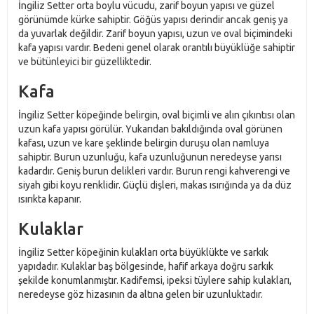
İngiliz Setter orta boylu vücudu, zarif boyun yapısı ve güzel
görünümde kürke sahiptir. Göğüs yapısı derindir ancak geniş ya
da yuvarlak değildir. Zarif boyun yapısı, uzun ve oval biçimindeki
kafa yapısı vardır. Bedeni genel olarak orantılı büyüklüğe sahiptir
ve bütünleyici bir güzelliktedir.
Kafa
İngiliz Setter köpeğinde belirgin, oval biçimli ve alın çıkıntısı olan
uzun kafa yapısı görülür. Yukarıdan bakıldığında oval görünen
kafası, uzun ve kare şeklinde belirgin duruşu olan namluya
sahiptir. Burun uzunluğu, kafa uzunluğunun neredeyse yarısı
kadardır. Geniş burun delikleri vardır. Burun rengi kahverengi ve
siyah gibi koyu renklidir. Güçlü dişleri, makas ısırığında ya da düz
ısırıkta kapanır.
Kulaklar
İngiliz Setter köpeğinin kulakları orta büyüklükte ve sarkık
yapıdadır. Kulaklar baş bölgesinde, hafif arkaya doğru sarkık
şekilde konumlanmıştır. Kadifemsi, ipeksi tüylere sahip kulakları,
neredeyse göz hizasının da altına gelen bir uzunluktadır.