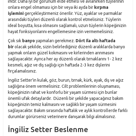
ırktır. Daha iyi bir görünüm elde etmesi ve avlanırken tüylerinin
onlara engel olmaması için bir veya iki ayda bir
kırpma
işlemini
gerçekleştirmeniz önerilir. Yüz, ayaklar ve parmaklar
arasındaki tüyleri düzenli olarak kontrol etmelisiniz. Tüylerin
ideal boyutta, kısa olmasını sağlamalı, uzun tüylerin köpeğinizin
hayat fonksiyonlarını engellemesine izin vermemelisiniz.
Çok sık
banyo
yapmaları gerekmez.
Dört ila altı haftada
bir
olacak şekilde, sizin belirlediğiniz düzenli aralıklarda banyo
yapmak onların güzel kokmasını ve kirlerinden arınmasını
sağlayacaktır. Ayrıca her ay düzenli olarak tırnaklarını 1- 2 kez
kesmeli, ağız ve diş sağlığı için haftada 2-3 kez dişlerini
fırçalamalısınız.
İngiliz Setter’in kulak, göz, burun, tırnak, kürk, ayak, diş ve ağız
sağlığına önem vermelisiniz. Cilt problemlerinin oluşmaması,
köpeğinizin rahat ve konforlu bir yaşam sürmesi için bunlar
önemli ufak detaylardır. Düzenli bir şekilde yapacağınız bakım
köpeğinizin temiz kalmasını ve sağlıklı bir yaşam sürmesini
sağlayacaktır. Bakım sırasında haftalık ve aylık kontrollerde farklı
durumlar görürseniz veterinere danışarak bilgi almalısınız.
İngiliz Setter Beslenme