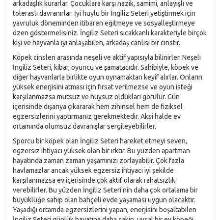
arkadaşlık kurarlar. Çocuklara karşı nazik, samimi, anlayışlı ve
toleraslı davranırlar. İyi huylu bir İngiliz Seteri yetiştirmek için
yavruluk döneminden itibaren eğitmeye ve sosyalleştirmeye
özen göstermelisiniz. İngiliz Seteri sıcakkanlı karakteriyle birçok
kişi ve hayvanla iyi anlaşabilen, arkadaş canlısı bir cinstir.
Köpek cinsleri arasında neşeli ve aktif yapısıyla bilinirler. Neşeli
İngiliz Seteri, kibar, oyuncu ve şamatacıdır. Sahibiyle, köpek ve
diğer hayvanlarla birlikte oyun oynamaktan keyif alırlar. Onların
yüksek enerjisini atması için fırsat verilmezse ve oyun isteği
karşılanmazsa mutsuz ve huysuz oldukları görülür. Gün
içerisinde dışarıya çıkararak hem zihinsel hem de fiziksel
egzersizlerini yaptırmanız gerekmektedir. Aksi halde ev
ortamında olumsuz davranışlar sergileyebilirler.
Sporcu bir köpek olan İngiliz Seteri hareket etmeyi seven,
egzersiz ihtiyacı yüksek olan bir ırktır. Bu yüzden apartman
hayatında zaman zaman yaşamınızı zorlayabilir. Çok fazla
havlamazlar ancak yüksek egzersiz ihtiyacı iyi şekilde
karşılanmazsa ev içerisinde çok aktif olarak rahatsızlık
verebilirler. Bu yüzden İngiliz Seteri’nin daha çok ortalama bir
büyüklüğe sahip olan bahçeli evde yaşaması uygun olacaktır.
Yaşadığı ortamda egzersizlerini yapan, enerjisini boşaltabilen
İngiliz Seteri günlük hayatına daha sakin, uysal bir ev köpeği