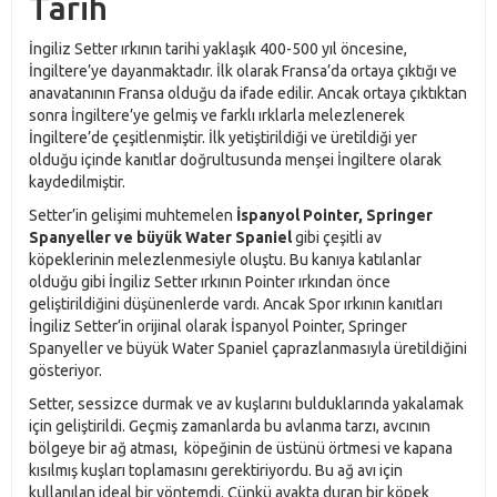
Tarih
İngiliz Setter ırkının tarihi yaklaşık 400-500 yıl öncesine,
İngiltere’ye dayanmaktadır. İlk olarak Fransa’da ortaya çıktığı ve
anavatanının Fransa olduğu da ifade edilir. Ancak ortaya çıktıktan
sonra İngiltere’ye gelmiş ve farklı ırklarla melezlenerek
İngiltere’de çeşitlenmiştir. İlk yetiştirildiği ve üretildiği yer
olduğu içinde kanıtlar doğrultusunda menşei İngiltere olarak
kaydedilmiştir.
Setter’in gelişimi muhtemelen
İspanyol Pointer, Springer
Spanyeller ve büyük Water Spaniel
gibi çeşitli av
köpeklerinin melezlenmesiyle oluştu. Bu kanıya katılanlar
olduğu gibi İngiliz Setter ırkının Pointer ırkından önce
geliştirildiğini düşünenlerde vardı. Ancak Spor ırkının kanıtları
İngiliz Setter’in orijinal olarak İspanyol Pointer, Springer
Spanyeller ve büyük Water Spaniel çaprazlanmasıyla üretildiğini
gösteriyor.
Setter, sessizce durmak ve av kuşlarını bulduklarında yakalamak
için geliştirildi. Geçmiş zamanlarda bu avlanma tarzı, avcının
bölgeye bir ağ atması, köpeğinin de üstünü örtmesi ve kapana
kısılmış kuşları toplamasını gerektiriyordu. Bu ağ avı için
kullanılan ideal bir yöntemdi. Çünkü ayakta duran bir köpek