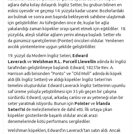
ağlara daha kolay dolaşırdı. İngiliz Setter, bu grubun bilinen en
eskisi üyesidir ve geçmişi 14. yüzyıla kadar uzanır. Bozkırlardaki
avı bulmak ve sonra avın başında bekleyerek sahibine ulaştırmak
için geliştirildiler. Av tüfeğinden önce de, kuşlar bir ağla
yakalandığı zaman köpekler orayı işaret etmek için eğitildiler. 18.
yüzyılda, ateşli silahlar ağların yerini almaya başladı. Setter ırkı
da günümüz işaretçilerinin (Pointer) öncüleri oldular. Yenilenen
avcılık yöntemlerine uygun şekilde geliştirildiler.
19. yüzyıl da Modern İngiliz Seteri,
Edward
Laverack
ve
Welshman R.L. Purcell Llewellin
adında iki İngiliz
tarafından geliştirilmeye başlandı. Edward, 1825’te Rev. A.
Harrison adlı birisinden “Ponto” ve “Old Moll” adında iki köpek
aldı (ilk İngiliz Setteri) ve aldığı köpekler İngiliz Seteri’nin
temelini oluşturdular. Edward Laverack İngiliz Setterinin uyumlu
saf üreme yoluyla yetiştirilmesi için 35 yılı geçen bir çalışma
sürdürdü. Edward, uysal, arkadaş canlısı ve av yeteneği olan bir
seter yaratmak istiyordu. Bunun için
Pointer
ve
İrlanda
Seteri’ni
de melezlemelere de dahil etti. İlk ortaya çıkan
köpekler gösterilerde başarılı oldular ancak arazi
denemelerinde kötü performans sergilediler.
Welshman köpekleri, Edward’ın Laverack’tan satın aldı. Ancak