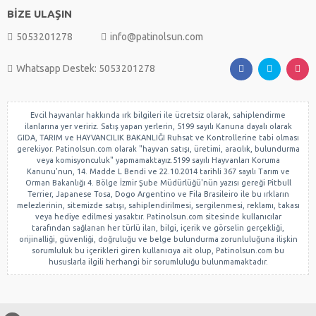
BİZE ULAŞIN
5053201278
info@patinolsun.com
Whatsapp Destek: 5053201278
Evcil hayvanlar hakkında ırk bilgileri ile ücretsiz olarak, sahiplendirme
ilanlarına yer veririz. Satış yapan yerlerin, 5199 sayılı Kanuna dayalı olarak
GIDA, TARIM ve HAYVANCILIK BAKANLIĞI Ruhsat ve Kontrollerine tabi olması
gerekiyor. Patinolsun.com olarak "hayvan satışı, üretimi, aracılık, bulundurma
veya komisyonculuk" yapmamaktayız.5199 sayılı Hayvanları Koruma
Kanunu'nun, 14. Madde L Bendi ve 22.10.2014 tarihli 367 sayılı Tarım ve
Orman Bakanlığı 4. Bölge İzmir Şube Müdürlüğü'nün yazısı gereği Pitbull
Terrier, Japanese Tosa, Dogo Argentino ve Fila Brasileiro ile bu ırkların
melezlerinin, sitemizde satışı, sahiplendirilmesi, sergilenmesi, reklamı, takası
veya hediye edilmesi yasaktır. Patinolsun.com sitesinde kullanıcılar
tarafından sağlanan her türlü ilan, bilgi, içerik ve görselin gerçekliği,
orijinalliği, güvenliği, doğruluğu ve belge bulundurma zorunluluğuna ilişkin
sorumluluk bu içerikleri giren kullanıcıya ait olup, Patinolsun.com bu
hususlarla ilgili herhangi bir sorumluluğu bulunmamaktadır.