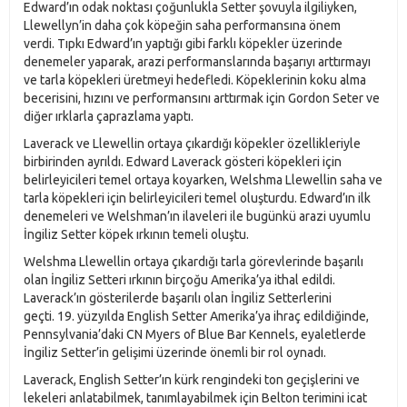
Edward’ın odak noktası çoğunlukla Setter şovuyla ilgiliyken,
Llewellyn’in daha çok köpeğin saha performansına önem
verdi. Tıpkı Edward’ın yaptığı gibi farklı köpekler üzerinde
denemeler yaparak, arazi performanslarında başarıyı arttırmayı
ve tarla köpekleri üretmeyi hedefledi. Köpeklerinin koku alma
becerisini, hızını ve performansını arttırmak için Gordon Seter ve
diğer ırklarla çaprazlama yaptı.
Laverack ve Llewellin ortaya çıkardığı köpekler özellikleriyle
birbirinden ayrıldı. Edward Laverack gösteri köpekleri için
belirleyicileri temel ortaya koyarken, Welshma Llewellin saha ve
tarla köpekleri için belirleyicileri temel oluşturdu. Edward’ın ilk
denemeleri ve Welshman’ın ilaveleri ile bugünkü arazi uyumlu
İngiliz Setter köpek ırkının temeli oluştu.
Welshma Llewellin ortaya çıkardığı tarla görevlerinde başarılı
olan İngiliz Setteri ırkının birçoğu Amerika’ya ithal edildi.
Laverack’ın gösterilerde başarılı olan İngiliz Setterlerini
geçti. 19. yüzyılda English Setter Amerika’ya ihraç edildiğinde,
Pennsylvania’daki CN Myers of Blue Bar Kennels, eyaletlerde
İngiliz Setter’in gelişimi üzerinde önemli bir rol oynadı.
Laverack, English Setter’ın kürk rengindeki ton geçişlerini ve
lekeleri anlatabilmek, tanımlayabilmek için Belton terimini icat