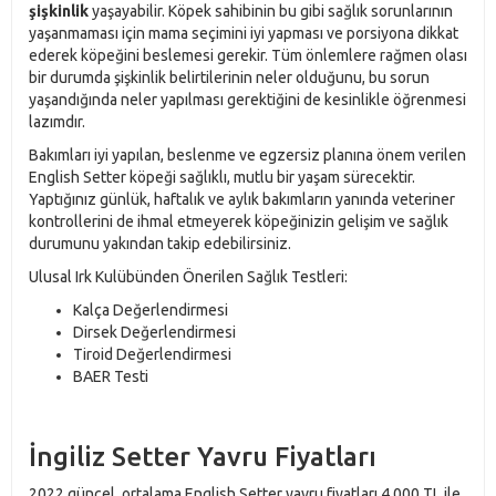
şişkinlik
yaşayabilir. Köpek sahibinin bu gibi sağlık sorunlarının
yaşanmaması için mama seçimini iyi yapması ve porsiyona dikkat
ederek köpeğini beslemesi gerekir. Tüm önlemlere rağmen olası
bir durumda şişkinlik belirtilerinin neler olduğunu, bu sorun
yaşandığında neler yapılması gerektiğini de kesinlikle öğrenmesi
lazımdır.
Bakımları iyi yapılan, beslenme ve egzersiz planına önem verilen
English Setter köpeği sağlıklı, mutlu bir yaşam sürecektir.
Yaptığınız günlük, haftalık ve aylık bakımların yanında veteriner
kontrollerini de ihmal etmeyerek köpeğinizin gelişim ve sağlık
durumunu yakından takip edebilirsiniz.
Ulusal Irk Kulübünden Önerilen Sağlık Testleri:
Kalça Değerlendirmesi
Dirsek Değerlendirmesi
Tiroid Değerlendirmesi
BAER Testi
İngiliz Setter Yavru Fiyatları
2022 güncel ortalama English Setter yavru fiyatları 4,000 TL ile