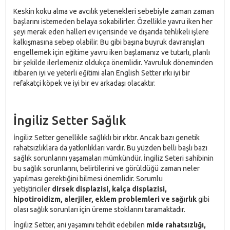
Keskin koku alma ve avcılık yetenekleri sebebiyle zaman zaman
başlarını istemeden belaya sokabilirler. Özellikle yavru iken her
şeyi merak eden halleri ev içerisinde ve dışarıda tehlikeli işlere
kalkışmasına sebep olabilir. Bu gibi başına buyruk davranışları
engellemek için eğitime yavru iken başlamanız ve tutarlı, planlı
bir şekilde ilerlemeniz oldukça önemlidir. Yavruluk döneminden
itibaren iyi ve yeterli eğitimi alan English Setter ırkı iyi bir
refakatçi köpek ve iyi bir ev arkadaşı olacaktır.
İngiliz Setter Sağlık
İngiliz Setter genellikle sağlıklı bir ırktır. Ancak bazı genetik
rahatsızlıklara da yatkınlıkları vardır. Bu yüzden belli başlı bazı
sağlık sorunlarını yaşamaları mümkündür. İngiliz Seteri sahibinin
bu sağlık sorunlarını, belirtilerini ve görüldüğü zaman neler
yapılması gerektiğini bilmesi önemlidir. Sorumlu
yetiştiriciler
dirsek displazisi, kalça displazisi,
hipotiroidizm, alerjiler, eklem problemleri ve sağırlık
gibi
olası sağlık sorunları için üreme stoklarını taramaktadır.
İngiliz Setter, ani yaşamını tehdit edebilen
mide rahatsızlığı,