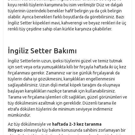
koyu renkli tüylerin karışımına bu isim verilmiştir Düz ve dalgalı
tüylerinin üzerindeki benekler hafif belirgin ya da çok belirgin
olabilir. Ayrıca benekleri farklı boyutlarda da görebilirsiniz. Bazı
İngiliz Setter köpekleri mavi, kahverengi ve beyaz renkleri ile üç
renkli tüy çeşidine sahip olan kürkle karşınıza çıkabilirler.
İngiliz Setter Bakımı
İngiliz Setterlerin uzun, ipeksi tüylerini güzel ve temiz tutmak
için sert veya orta yumuşaklıkta kıllı bir fırçayla haftada iki üç kez
fırçalanması gerekir. Zamanınız var ise günlük fırçalayarak da
tüylerin daha iyi gözükmesini, karışıklıkları engellenmesini
sağlayabilirsiniz. Uzun dişli metal köpek tarağını da oluşmaya
başlayan karışıklıkları nazikçe taramak için kullanabilirsiniz.
Tarama ve fırçalama işlemleri cilt sağlıkları, güzel görünümleri ve
tüy dökülmesini azaltmak için gereklidir. Düzenli tarama ile
etrafa dökülen tüylerini de minimum seviyeye indirmeniz
mümkündür.
Az tüy dökülmesiyle ve
haftada 2-3 kez taranma
ihtiyacı
olmasıyla tüy bakımı konusunda sahibini zorlamayan bir