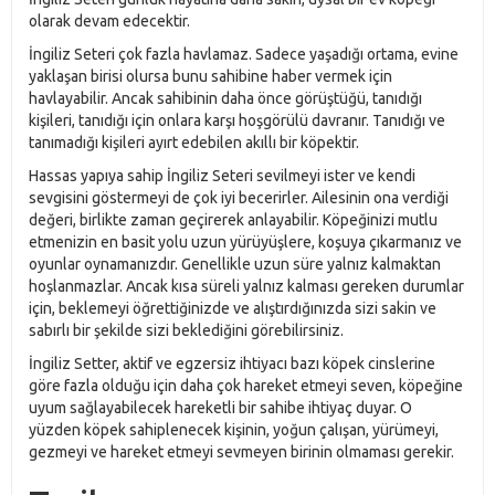
olarak devam edecektir.
İngiliz Seteri çok fazla havlamaz. Sadece yaşadığı ortama, evine
yaklaşan birisi olursa bunu sahibine haber vermek için
havlayabilir. Ancak sahibinin daha önce görüştüğü, tanıdığı
kişileri, tanıdığı için onlara karşı hoşgörülü davranır. Tanıdığı ve
tanımadığı kişileri ayırt edebilen akıllı bir köpektir.
Hassas yapıya sahip İngiliz Seteri sevilmeyi ister ve kendi
sevgisini göstermeyi de çok iyi becerirler. Ailesinin ona verdiği
değeri, birlikte zaman geçirerek anlayabilir. Köpeğinizi mutlu
etmenizin en basit yolu uzun yürüyüşlere, koşuya çıkarmanız ve
oyunlar oynamanızdır. Genellikle uzun süre yalnız kalmaktan
hoşlanmazlar. Ancak kısa süreli yalnız kalması gereken durumlar
için, beklemeyi öğrettiğinizde ve alıştırdığınızda sizi sakin ve
sabırlı bir şekilde sizi beklediğini görebilirsiniz.
İngiliz Setter, aktif ve egzersiz ihtiyacı bazı köpek cinslerine
göre fazla olduğu için daha çok hareket etmeyi seven, köpeğine
uyum sağlayabilecek hareketli bir sahibe ihtiyaç duyar. O
yüzden köpek sahiplenecek kişinin, yoğun çalışan, yürümeyi,
gezmeyi ve hareket etmeyi sevmeyen birinin olmaması gerekir.