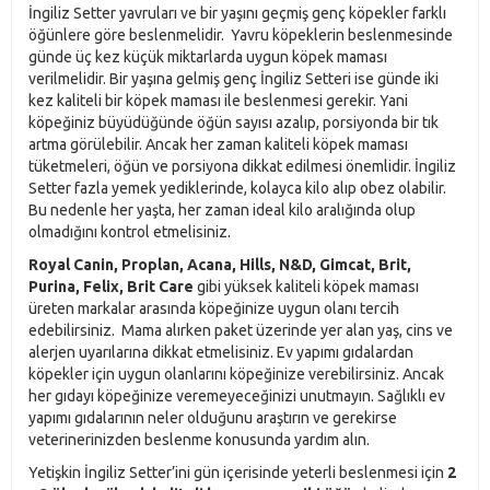
İngiliz Setter yavruları ve bir yaşını geçmiş genç köpekler farklı
öğünlere göre beslenmelidir. Yavru köpeklerin beslenmesinde
günde üç kez küçük miktarlarda uygun köpek maması
verilmelidir. Bir yaşına gelmiş genç İngiliz Setteri ise günde iki
kez kaliteli bir köpek maması ile beslenmesi gerekir. Yani
köpeğiniz büyüdüğünde öğün sayısı azalıp, porsiyonda bir tık
artma görülebilir. Ancak her zaman kaliteli köpek maması
tüketmeleri, öğün ve porsiyona dikkat edilmesi önemlidir. İngiliz
Setter fazla yemek yediklerinde, kolayca kilo alıp obez olabilir.
Bu nedenle her yaşta, her zaman ideal kilo aralığında olup
olmadığını kontrol etmelisiniz.
Royal Canin, Proplan, Acana, Hills, N&D, Gimcat, Brit,
Purina, Felix, Brit Care
gibi yüksek kaliteli köpek maması
üreten markalar arasında köpeğinize uygun olanı tercih
edebilirsiniz. Mama alırken paket üzerinde yer alan yaş, cins ve
alerjen uyarılarına dikkat etmelisiniz. Ev yapımı gıdalardan
köpekler için uygun olanlarını köpeğinize verebilirsiniz. Ancak
her gıdayı köpeğinize veremeyeceğinizi unutmayın. Sağlıklı ev
yapımı gıdalarının neler olduğunu araştırın ve gerekirse
veterinerinizden beslenme konusunda yardım alın.
Yetişkin İngiliz Setter’ini gün içerisinde yeterli beslenmesi için
2