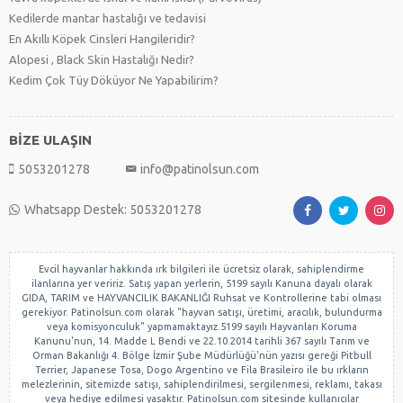
Kedilerde mantar hastalığı ve tedavisi
En Akıllı Köpek Cinsleri Hangileridir?
Alopesi , Black Skin Hastalığı Nedir?
Kedim Çok Tüy Döküyor Ne Yapabilirim?
BİZE ULAŞIN
5053201278
info@patinolsun.com
Whatsapp Destek: 5053201278
Evcil hayvanlar hakkında ırk bilgileri ile ücretsiz olarak, sahiplendirme
ilanlarına yer veririz. Satış yapan yerlerin, 5199 sayılı Kanuna dayalı olarak
GIDA, TARIM ve HAYVANCILIK BAKANLIĞI Ruhsat ve Kontrollerine tabi olması
gerekiyor. Patinolsun.com olarak "hayvan satışı, üretimi, aracılık, bulundurma
veya komisyonculuk" yapmamaktayız.5199 sayılı Hayvanları Koruma
Kanunu'nun, 14. Madde L Bendi ve 22.10.2014 tarihli 367 sayılı Tarım ve
Orman Bakanlığı 4. Bölge İzmir Şube Müdürlüğü'nün yazısı gereği Pitbull
Terrier, Japanese Tosa, Dogo Argentino ve Fila Brasileiro ile bu ırkların
melezlerinin, sitemizde satışı, sahiplendirilmesi, sergilenmesi, reklamı, takası
veya hediye edilmesi yasaktır. Patinolsun.com sitesinde kullanıcılar