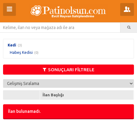
Kedi
(3)
Habeş Kedisi
(0)
SONUÇLARI FİLTRELE
İlan Başlığı
İlan bulunamadı.