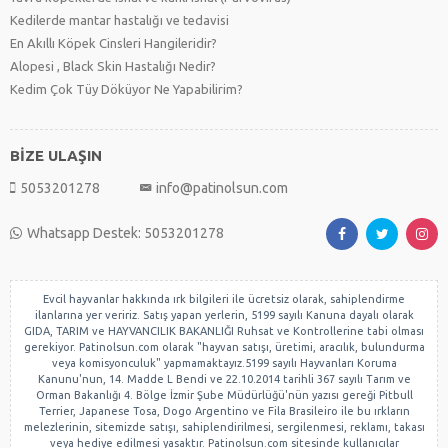
Kedilerde mantar hastalığı ve tedavisi
En Akıllı Köpek Cinsleri Hangileridir?
Alopesi , Black Skin Hastalığı Nedir?
Kedim Çok Tüy Döküyor Ne Yapabilirim?
BİZE ULAŞIN
5053201278
info@patinolsun.com
Whatsapp Destek: 5053201278
Evcil hayvanlar hakkında ırk bilgileri ile ücretsiz olarak, sahiplendirme
ilanlarına yer veririz. Satış yapan yerlerin, 5199 sayılı Kanuna dayalı olarak
GIDA, TARIM ve HAYVANCILIK BAKANLIĞI Ruhsat ve Kontrollerine tabi olması
gerekiyor. Patinolsun.com olarak "hayvan satışı, üretimi, aracılık, bulundurma
veya komisyonculuk" yapmamaktayız.5199 sayılı Hayvanları Koruma
Kanunu'nun, 14. Madde L Bendi ve 22.10.2014 tarihli 367 sayılı Tarım ve
Orman Bakanlığı 4. Bölge İzmir Şube Müdürlüğü'nün yazısı gereği Pitbull
Terrier, Japanese Tosa, Dogo Argentino ve Fila Brasileiro ile bu ırkların
melezlerinin, sitemizde satışı, sahiplendirilmesi, sergilenmesi, reklamı, takası
veya hediye edilmesi yasaktır. Patinolsun.com sitesinde kullanıcılar