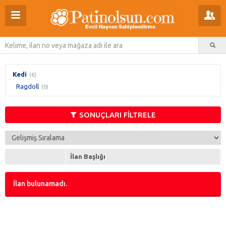
Kedi
(6)
Ragdoll
(0)
SONUÇLARI FİLTRELE
İlan Başlığı
İlan bulunamadı.