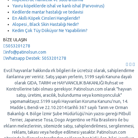
Yavru köpeklerde ishal ve kanlı ishal (Parvovirus)
Kedilerde mantar hastalığı ve tedavisi
En Akıllı Köpek Cinsleri Hangileridir?
Alopesi , Black Skin Hastalığı Nedir?
Kedim Çok Tüy Döküyor Ne Yapabilirim?
BİZE ULAŞIN
5053201278
info@patinolsun.com
Whatsapp Destek: 5053201278
Evcil hayvanlar hakkında ırk bilgileri ile ücretsiz olarak, sahiplendirme
ilanlarına yer veririz. Satış yapan yerlerin, 5199 sayılı Kanuna dayalı
olarak GIDA, TARIM ve HAYVANCILIK BAKANLIĞI Ruhsat ve
Kontrollerine tabi olması gerekiyor. Patinolsun.com olarak "hayvan
satışı, üretimi, aracılık, bulundurma veya komisyonculuk"
yapmamaktayız.5199 sayılı Hayvanları Koruma Kanunu'nun, 14.
Madde L Bendi ve 22.10.2014 tarihli 367 sayılı Tarım ve Orman
Bakanlığı 4. Bölge İzmir Şube Müdürlüğü'nün yazısı gereği Pitbull
Terrier, Japanese Tosa, Dogo Argentino ve Fila Brasileiro ile bu
ırkların melezlerinin, sitemizde satışı, sahiplendirilmesi, sergilenmesi,
reklamı, takası veya hediye edilmesi yasaktır. Patinolsun.com