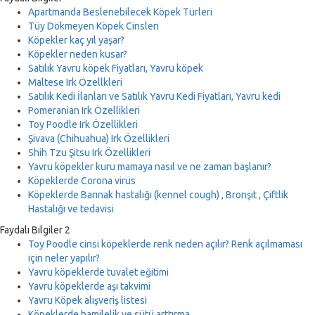
Apartmanda Beslenebilecek Köpek Türleri
Tüy Dökmeyen Köpek Cinsleri
Köpekler kaç yıl yaşar?
Köpekler neden kusar?
Satılık Yavru köpek Fiyatları, Yavru köpek
Maltese Irk Özellkleri
Satılık Kedi İlanları ve Satılık Yavru Kedi Fiyatları, Yavru kedi
Pomeranian Irk Özellikleri
Toy Poodle Irk Özellikleri
Şivava (Chihuahua) Irk Özellikleri
Shih Tzu Şitsu Irk Özellikleri
Yavru köpekler kuru mamaya nasıl ve ne zaman başlanır?
Köpeklerde Corona virüs
Köpeklerde Barınak hastalığı (kennel cough) , Bronşit , Çiftlik
Hastalığı ve tedavisi
Faydalı Bilgiler 2
Toy Poodle cinsi köpeklerde renk neden açılır? Renk açılmaması
için neler yapılır?
Yavru köpeklerde tuvalet eğitimi
Yavru köpeklerde aşı takvimi
Yavru Köpek alışveriş listesi
Köpeklerde hamilelik ve sütü arttırma