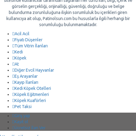
sitesinde kullanıcılar tarafından sağlanan her türlü ilan, bilgi, içerik ve
görselin gerçekliği, orijinalliği, güvenliği, doğruluğu ve belge
bulundurma zorunluluğuna ilişkin sorumluluk bu içerikleri giren
kullanıcıya ait olup, Patinolsun.com bu hususlarla ilgili herhangi bir
sorumluluğu bulunmamaktadır.
Acil Acil
Fiyatı Düşenler
Tüm Vitrin İlanları
Kedi
Köpek
At
Diğer Evcil Hayvanlar
Eş Arayanlar
Kayıp İlanları
Kedi Köpek Otelleri
Köpek Eğitmenleri
Köpek Kuaförleri
Pet Taksi
Giriş yap
Kayıt ol
Ücretsiz İlan Ver